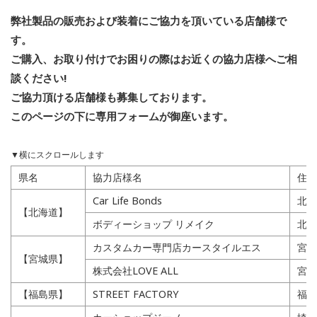
弊社製品の販売および装着にご協力を頂いている店舗様で
す。
ご購入、お取り付けでお困りの際はお近くの協力店様へご相
談ください!
ご協力頂ける店舗様も募集しております。
このページの下に専用フォームが御座います。
県名
協力店様名
住所
Car Life Bonds
北海
【北海道】
ボディーショップ リメイク
北海
カスタムカー専門店カースタイルエス
宮城
【宮城県】
株式会社LOVE ALL
宮城
【福島県】
STREET FACTORY
福島