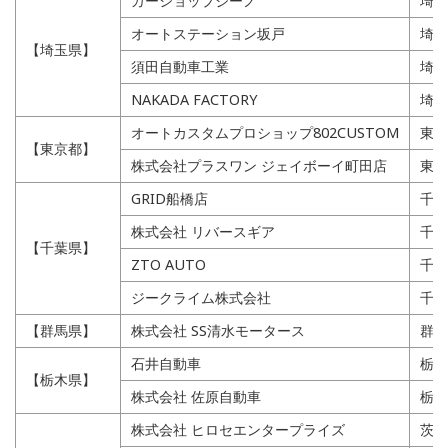
カーショップジーノ
埼玉
オートステーション坂戸
埼玉
【埼玉県】
須田自動車工業
埼玉
NAKADA FACTORY
埼玉
オートカスタムプロショップ802CUSTOM
東京
【東京都】
株式会社プラスワン ジェイボーイ町田店
東京
GRID船橋店
千葉
株式会社 リバースギア
千葉
【千葉県】
ZTO AUTO
千葉
ジークライム株式会社
千葉
【群馬県】
株式会社 SS清水モータース
群馬
石井自動車
栃木
【栃木県】
株式会社 佐原自動車
栃木
株式会社 ヒロセエンタープライズ
茨城