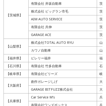
有限会社 井坂自動車
茨城
株式会社 ビッグラン市毛
茨城
【茨城県】
AIM AUTO SERVICE
茨城
有限会社 共伸
茨城
GARAGE ACE
茨城
株式会社TOTAL AUTO RYU
山梨
【山梨県】
カワノ自動車
山梨
【福井県】
ピレリー福井
福井
【石川県】
有限会社 竹多自動車
石川
【岐阜県】
有限会社ビリーズ
岐阜
創作ガレージしげ
大阪
【大阪府】
GARAGE BITFUZZ株式会社
大阪
Car Service M’s
兵庫
【兵庫県】
有限会社ワンズボックス
兵庫