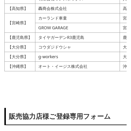
【高知県】
轟商会株式会社
高知
カーランド車童
宮崎
【宮崎県】
GROW GARAGE
宮崎
【鹿児島県】
タイヤガーデンR3鹿児島
鹿児
【大分県】
コウダジドウシャ
大分
【大分県】
g-workers
大分
【沖縄県】
オート・イージス株式会社
沖縄
販売協力店様ご登録専用フォーム