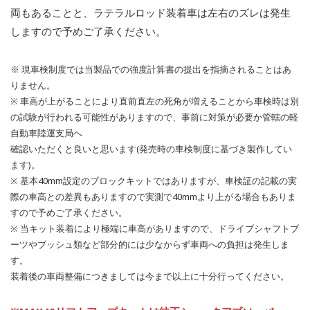
両もあることと、ラテラルロッド装着車は左右のズレは発生
しますので予めご了承ください。
※ 現車検制度では当製品での強度計算書の提出を指摘されることはあ
りません。
※ 車高が上がることにより直前直左の死角が増えることから車検時は別
の試験が行われる可能性がありますので、事前に対策が必要か管轄の軽
自動車陸運支局へ
確認いただくと良いと思います(発売時の車検制度に基づき製作してい
ます)。
※ 基本40mm設定のブロックキットではありますが、車検証の記載の実
際の車高との差異もありますので実測で40mmより上がる場合もありま
すので予めご了承ください。
※ 当キット装着により極端に車高がありますので、ドライブシャフトブ
ーツやブッシュ類など部分的には少なからず車両への負担は発生しま
す。
装着後の車両整備につきましては今まで以上に十分行ってください。