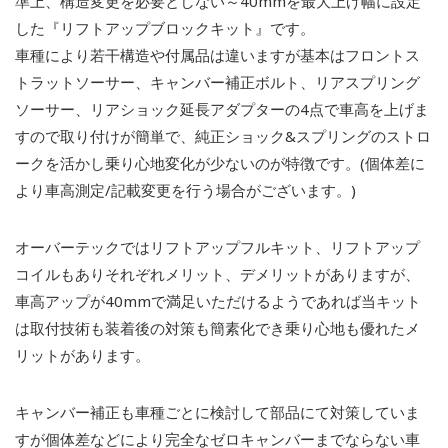
準上、構造変更を必要としない～40mmを最大上げ幅に設定
した『リフトアップブロックキット』です。
車種により若干構造や付属品は違いますが基本はフロントス
トラットソーサー、キャンバー補正ボルト、リアスプリング
ソーサー、リアショック延長アダプターの4点で車高を上げま
すので取り付けが簡単で、純正ショック&スプリングのストロ
ークを活かし乗り心地変化が少ないのが特徴です。(個体差に
より車高測定/記載変更を行う場合がございます。)
オーバーテックではリフトアップフルキット、リフトアップ
コイルもありそれぞれメリット、デメリットがありますが、
車高アップが40mmで満足いただけるようであれば当キット
は取付技術も装着後の対策も簡素化でき乗り心地も優れたメ
リットがあります。
キャンバー補正も車種ごとに検討して部品にて対策していま
すが個体差などにより完全なゼロキャンバーまでならない車