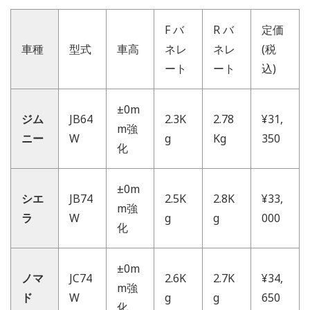
F バ
R バ
定価
車種
型式
車高
ネレ
ネレ
(税
ート
ート
込)
±0m
ジム
JB64
2.3K
2.78
¥31,
m強
ニー
W
g
Kg
350
化
±0m
シエ
JB74
2.5K
2.8K
¥33,
m強
ラ
W
g
g
000
化
±0m
ノマ
JC74
2.6K
2.7K
¥34,
m強
ド
W
g
g
650
化