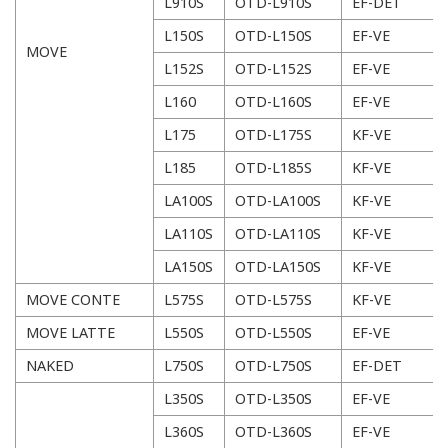
L910S
OTD-L910S
EF-DET
L150S
OTD-L150S
EF-VE
MOVE
L152S
OTD-L152S
EF-VE
L160
OTD-L160S
EF-VE
L175
OTD-L175S
KF-VE
L185
OTD-L185S
KF-VE
LA100S
OTD-LA100S
KF-VE
LA110S
OTD-LA110S
KF-VE
LA150S
OTD-LA150S
KF-VE
MOVE CONTE
L575S
OTD-L575S
KF-VE
MOVE LATTE
L550S
OTD-L550S
EF-VE
NAKED
L750S
OTD-L750S
EF-DET
L350S
OTD-L350S
EF-VE
L360S
OTD-L360S
EF-VE