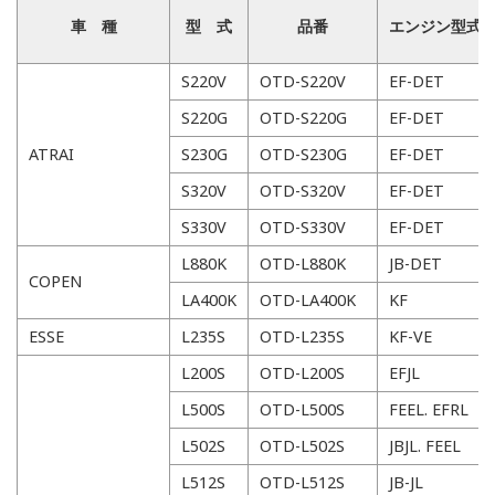
車 種
型 式
品番
エンジン型式
S220V
OTD-S220V
EF-DET
S220G
OTD-S220G
EF-DET
ATRAI
S230G
OTD-S230G
EF-DET
S320V
OTD-S320V
EF-DET
S330V
OTD-S330V
EF-DET
L880K
OTD-L880K
JB-DET
COPEN
LA400K
OTD-LA400K
KF
ESSE
L235S
OTD-L235S
KF-VE
L200S
OTD-L200S
EFJL
L500S
OTD-L500S
FEEL. EFRL
L502S
OTD-L502S
JBJL. FEEL
L512S
OTD-L512S
JB-JL