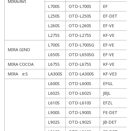
MIRA/AVI
L700S
OTD-L700S
EF
L250S
OTD-L250S
EF-DET
L260S
OTD-L260S
EF-VE
L275S
OTD-L275S
KF-VE
L700S
OTD-L700SG
EF-VE
MIRA GINO
L650S
OTD-L650SG
EF-VE
MIRA COCOA
L675S
OTD-L675S
KF-VE
MIRA e:S
LA300S
OTD-LA300S
KF-VE3
L600S
OTD-L600S
EFGL
L602S
OTD-L602S
JBJL
L610S
OTD-L610S
EFZL
L900S
OTD-L900S
FE-DET
L902S
OTD-L902S
JB-DET