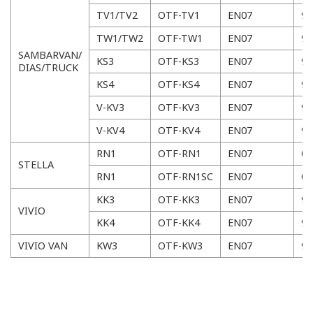
TV1/TV2
OTF-TV1
EN07
9
TW1/TW2
OTF-TW1
EN07
9
SAMBARVAN/
KS3
OTF-KS3
EN07
9
DIAS/TRUCK
KS4
OTF-KS4
EN07
9
V-KV3
OTF-KV3
EN07
92
V-KV4
OTF-KV4
EN07
92
RN1
OTF-RN1
EN07
0
STELLA
RN1
OTF-RN1SC
EN07
0
KK3
OTF-KK3
EN07
92
VIVIO
KK4
OTF-KK4
EN07
94
VIVIO VAN
KW3
OTF-KW3
EN07
94