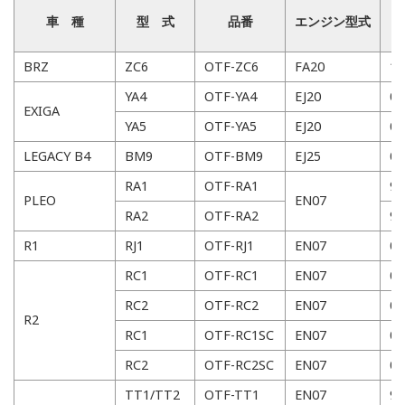
車 種
型 式
品番
エンジン型式
BRZ
ZC6
OTF-ZC6
FA20
1
YA4
OTF-YA4
EJ20
0
EXIGA
YA5
OTF-YA5
EJ20
0
LEGACY B4
BM9
OTF-BM9
EJ25
0
RA1
OTF-RA1
98
PLEO
EN07
RA2
OTF-RA2
98
R1
RJ1
OTF-RJ1
EN07
0
RC1
OTF-RC1
EN07
03
RC2
OTF-RC2
EN07
03
R2
RC1
OTF-RC1SC
EN07
03
RC2
OTF-RC2SC
EN07
03
TT1/TT2
OTF-TT1
EN07
9